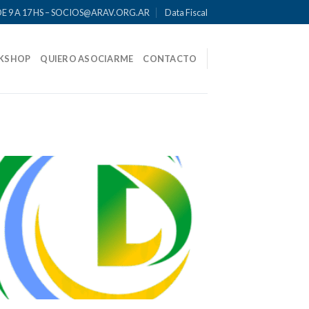
DE 9 A 17 HS – SOCIOS@ARAV.ORG.AR
Data Fiscal
KSHOP
QUIERO ASOCIARME
CONTACTO