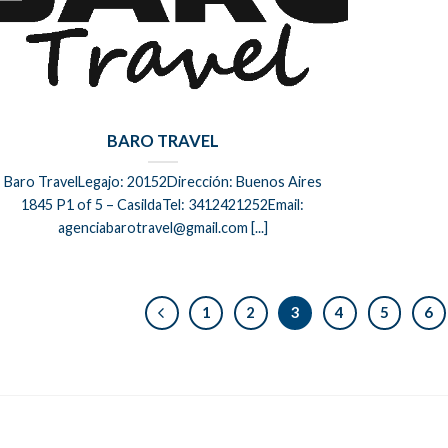
BARO TRAVEL
Baro TravelLegajo: 20152Dirección: Buenos Aires
1845 P1 of 5 – CasildaTel: 3412421252Email:
agenciabarotravel@gmail.com [...]
1
2
3
4
5
6