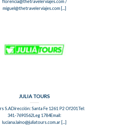
florencia@thetravelerviajes.com /
miguel@thetravelerviajes.com [...]
JULIA TOURS
urs S.ADirección: Santa Fe 1261 P2 Of201Tel:
341-7690562Leg 1784Email:
luciana.laino@juliatours.com.ar [...]