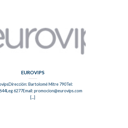
EUROVIPS
ovipsDirección: Bartolomé Mitre 790Tel:
644Leg 6277Email: promocion@eurovips.com
[...]