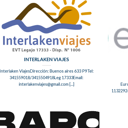
INTERLAKEN VIAJES
Interlaken ViajesDirección: Buenos aires 633 P9Tel:
341559018/3415504918Leg 17333Email:
interlakenviajes@gmail.com [...]
Eur
1132292