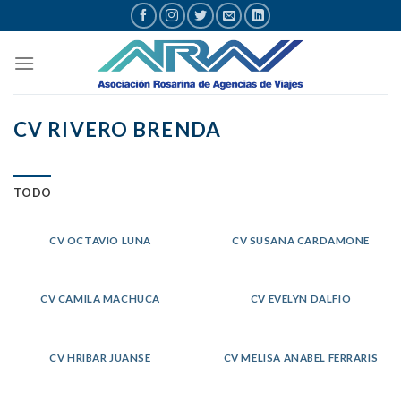
Saltar
al
contenido
CV RIVERO BRENDA
TODO
CV OCTAVIO LUNA
CV SUSANA CARDAMONE
CV CAMILA MACHUCA
CV EVELYN DALFIO
CV HRIBAR JUANSE
CV MELISA ANABEL FERRARIS