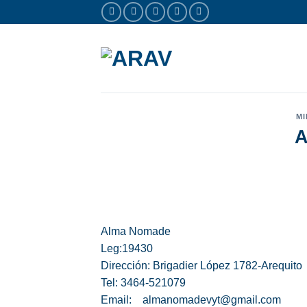
Saltar
al
contenido
MI
Alma Nomade
Leg:19430
Dirección: Brigadier López 1782-Arequito
Tel: 3464-521079
Email: almanomadevyt@gmail.com