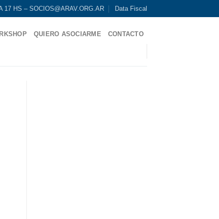
9 A 17 HS – SOCIOS@ARAV.ORG.AR
Data Fiscal
RKSHOP
QUIERO ASOCIARME
CONTACTO