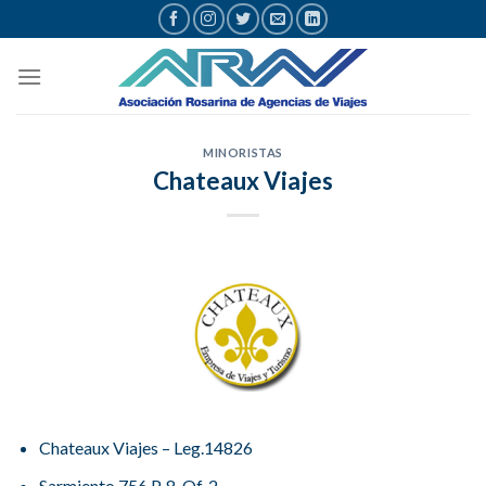
Saltar
al
contenido
MINORISTAS
Chateaux Viajes
Chateaux Viajes – Leg.14826
Sarmiento 756 P. 8 Of. 2