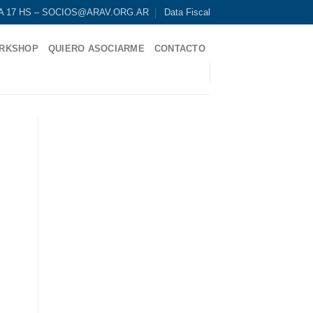
9 A 17 HS – SOCIOS@ARAV.ORG.AR
Data Fiscal
RKSHOP
QUIERO ASOCIARME
CONTACTO