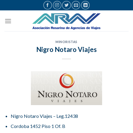
Saltar
al
contenido
MINORISTAS
Nigro Notaro Viajes
Nigro Notaro Viajes – Leg.12438
Cordoba 1452 Piso 1 Of. B