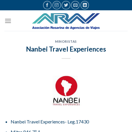
Saltar
al
contenido
MINORISTAS
Nanbei Travel Experiences
Nanbei Travel Experiences- Leg.17430
Mitre 846 7º 1